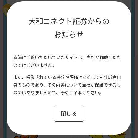
取引実績に応じて、ポイントを
大和コネクト証券からの
じゃんじゃんためられる！
お知らせ
※2025/10/4（土）より、ひな株・ひな株USA・まいにち投
信の買付代金へのポイントをつかう際、10%相当額（税込）
の利用料が発生いたします。
直前にご覧いただいていたサイトは、当社が作成したも
さらに
のではございません。
また、掲載されている感想や評価はあくまでも作成者自
条件達成で
身のものであり、その内容について当社が保証できるも
のではありませんので、予めご了承ください。
閉じる