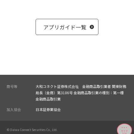
アプリガイド一覧
商号等
大和コネクト証券株式会社 金融商品取引業者 関東財務
局長（金商）第3186号 金融商品取引業の種別：第一種
金融商品取引業
加入協会
日本証券業協会
© Daiwa Connect Securities Co., Ltd.
ガイド
TOP