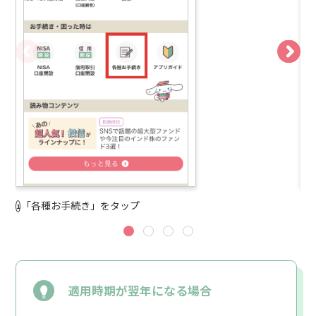
「各種お手続き」をタップ
N
適用時期が翌年になる場合