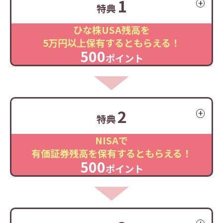
1
特典
ひな株USA残高を
5万円以上保有するともらえる！
500
ポイント
2
特典
NISAで
有価証券残高を保有するともらえる！
500
ポイント