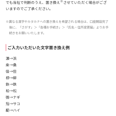
※
でも当社で判断のうえ、置き換え
させていただく場合がござ
いますのでご了承ください。
※異なる漢字やカタカナへの置き換えを希望される場合は、口座開設完了
後に、「さがす」＞「各種お手続き」＞「氏名・住所変更届」よりお手
続きをお願いいたします。
ご入力いただいた文字置き換え例
濵→浜
桒→桑
伹→但
桺→柳
鉃→鉄
柗→松
彅→ナギ
谸→サコ
蓜→ハイ