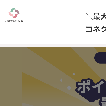
＼最
コネ