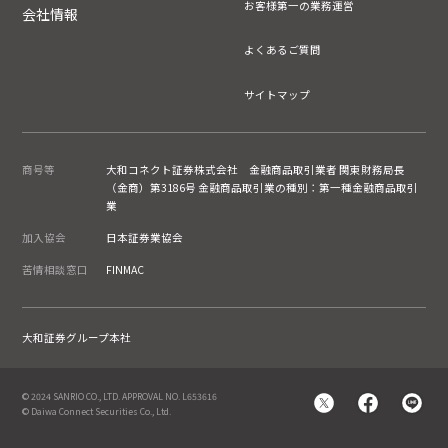
お客様第一の業務運営
会社情報
よくあるご質問
サイトマップ
商号等
大和コネクト証券株式会社 金融商品取引業者 関東財務局長
（金商）第3186号 金融商品取引業の種別：第一種金融商品取引
業
加入協会
日本証券業協会
苦情相談窓口
FINMAC
大和証券グループ本社
© 2024 SANRIO CO., LTD. APPROVAL NO. L653616
© Daiwa Connect Securities Co., Ltd.