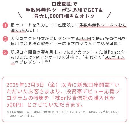
口座開設で
手数料無料クーポン追加でGET＆
最大1,000円相当＆オトク
❶
招待コードを入力して口座開設して
手数料無料クーポンを追
加で3枚
GET！
❷
大和コネクト証券がプレゼントする
500円
で株or投資信託を
運用できる投資家デビュー応援プログラムに申込が可能！
❸
新規口座開設の翌々月末までにdアカウントまたはPonta会
員IDまたはNetアンサーIDを連携で、”もれなく”
500ポイン
※1
ト
をプレゼント！
※
2025年12月5日（金）以降に新規口座開設
い
ただいたお客さまより、投資家デビュー応援プ
ログラムの特典を「株or投資信託の購入代金
500円」とさせていただきます。
※口座開設には一定のお時間を頂いておりますので、早めのお手続きをお
願いいたします。