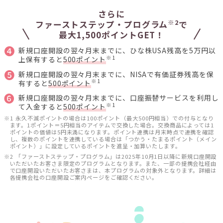
さらに
※2
ファーストステップ・プログラム
で
最大1,500ポイントGET！
❹
新規口座開設の翌々月末までに、ひな株USA残高を5万円以
※1
上保有すると
500ポイント
❺
新規口座開設の翌々月末までに、NISAで有価証券残高を保
※1
有すると
500ポイント
❻
新規口座開設の翌々月末までに、口座振替サービスを利用し
※1
て入金すると
500ポイント
※1 永久不滅ポイントの場合は100ポイント（最大500円相当）での付与となり
ます。1ポイント＝5円相当のアイテムで交換した場合。交換商品によっては1
ポイントの価値は5円未満になります。ポイント連携は月末時点で連携を確認
し、複数のポイントを連携している場合は「つかう・たまるポイント（メイン
ポイント）」に設定しているポイントを進呈・加算いたします。
※2 「ファーストステップ・プログラム」は2025年10月1日以降に新規口座開設
いただいたお客さま限定のプログラムとなります。また、一部の提携会社経由
で口座開設いただいたお客さまは、本プログラムの対象外となります。詳細は
各提携会社の口座開設ご案内ページをご確認ください。