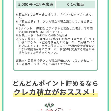
※積立が5,000円未満の場合は、ポイントは付与されませ
ん。
※「積立金額」は、クレカ積立で積立設定している金額の
合算。
※1ポイント＝5円相当のアイテムと交換した場合、半年間
で3,000円相当（600ポイント）。
※対象カード：SAISON CARD Digital
※クレカ積立日（毎月5日※休業日の場合は翌営業日）当日
に積立するカード登録を変更した場合、データ反映タイミ
ングによっては、当月の積立にカード登録の変更が反映さ
れない可能性があります。カード登録を変更する場合は余
裕をもってお手続きください。
還元率や留意事項等クレカ積立詳細については、大和コネ
クト証券ウェブページをご確認ください。
どんどんポイント貯めるなら
クレカ積立がおススメ！