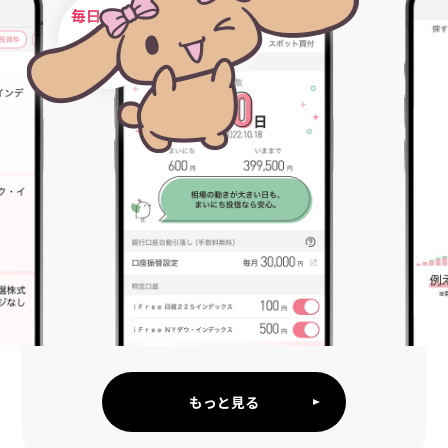
7
％
複利運用
なら
2267
約
万円
毎日
1,000
円
もっと見る