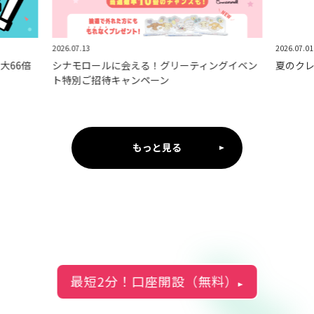
2026.07.13
2026.07.01
大66倍
シナモロールに会える！
グリーティングイベン
夏のク
ト特別ご招待キャンペーン
もっと見る
最短2分！口座開設（無料）