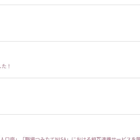
した！
人口座」「職場つみたてNISA」における相互連携サービスを