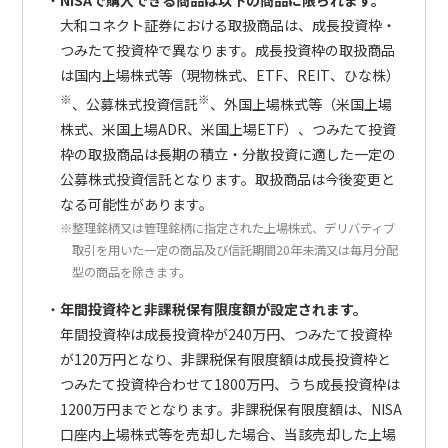
NISAで購入できる商品は以下の商品に限られます。
大和コネクト証券における取扱商品は、成長投資枠・
つみたて投資枠で異なります。成長投資枠の取扱商品
は国内上場株式等（現物株式、ETF、REIT、ひな株）
※
※
、公募株式投資信託
、外国上場株式等（米国上場
株式、米国上場ADR、米国上場ETF）、つみたて投資
枠の取扱商品は長期の積立・分散投資に適した一定の
公募株式投資信託となります。取扱商品は今後変更と
なる可能性があります。
※整理銘柄又は管理銘柄に指定された上場株式、デリバティブ
取引を用いた一定の商品及び信託期間20年未満又は毎月分配
型の商品を除きます。
年間投資枠と非課税保有限度額が設定されます。
年間投資枠は成長投資枠が240万円、つみたて投資枠
が120万円となり、非課税保有限度額は成長投資枠と
つみたて投資枠合わせて1800万円、うち成長投資枠は
1200万円までとなります。非課税保有限度額は、NISA
口座内上場株式等を売却した場合、当該売却した上場