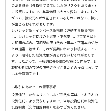
のある証券（外貨建て資産には為替リスクもあります）
に投資しますので、基準価額は大きく変動します。した
がって、投資元本が保証されているものではなく、損失
が生じるおそれがあります。
レバレッジ型・インバース型指標に連動する投資信託
は、レバレッジ指標の上昇率・下落率は、2営業日以上
の期間の場合、同期間の原指数の上昇率・下落率の倍数
とは通常一致せず、それが長期にわたり継続することに
より、期待した投資成果が得られないおそれがありま
す。したがって、一般的に長期間の投資には向かず、比
較的短期間の市況の値動きを捉えるための投資に向いて
いる金融商品です。
お取引にあたっての留意事項
投資信託にかかるリスクおよび手数料等は、それぞれの
投資信託により異なりますので、当該投資信託の投資信
託説明書（交付目論見書）を必ずご覧ください。