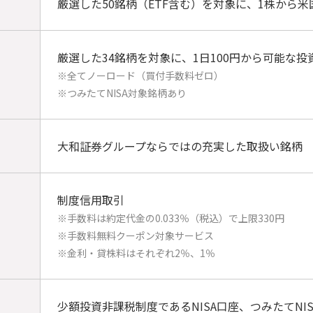
厳選した50銘柄（ETF含む）を対象に、1株から
厳選した34銘柄を対象に、1日100円から可能な
※全てノーロード（買付手数料ゼロ）
※つみたてNISA対象銘柄あり
大和証券グループならではの充実した取扱い銘柄
制度信用取引
※手数料は約定代金の0.033％（税込）で上限330円
※手数料無料クーポン対象サービス
※金利・貸株料はそれぞれ2％、1％
少額投資非課税制度であるNISA口座、つみたてNI