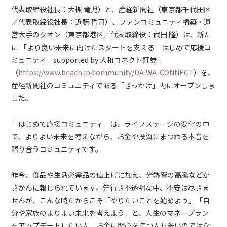
代表取締役社長：大槻 竜児）と、産経新聞社（東京都千代田区
／代表取締役社長：近藤 哲司）、ファンコミュニティ構築・運
営大手のクオン（東京都港区／代表取締役：武田 隆）は、新た
に 「より良い未来に向けたスタートを支える はじめて応援コ
ミュニティ supported by 大和コネクト証券」
（
https://www.beach.jp/community/DAIWA-CONNECT
）を、
産経新聞社のコミュニティである「きっかけ」内にオープンしま
した。
「はじめて応援コミュニティ」は、ライフステージの変化の中
で、よりよい未来を考えながら、お金や投資にまつわる本音を
語り合うコミュニティです。
昨今、食品や生活必需品の値上げに加え、光熱費の高騰などが
さかんに報じられています。先行き不透明な中、不安は尽きま
せんが、こんな時だからこそ「やりたいことを始めよう」「自
分や家族のよりよい未来を考えよう」と、人生のマネープラン
をアップデートしたい人、お金に関心を持つ人も多いのではな