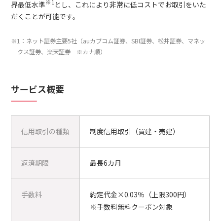
※1
界最低水準
とし、これにより非常に低コストでお取引をいた
だくことが可能です。
※1：ネット証券主要5社（auカブコム証券、SBI証券、松井証券、マネッ
クス証券、楽天証券 ※カナ順）
サービス概要
信用取引の種類
制度信用取引（買建・売建）
返済期限
最長6カ月
手数料
約定代金×0.03％（上限300円）
※手数料無料クーポン対象