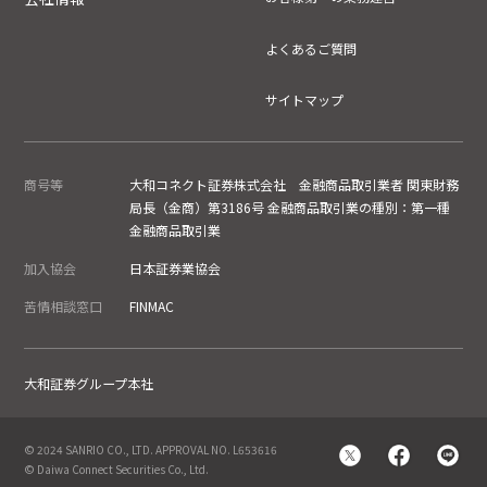
よくあるご質問
サイトマップ
商号等
大和コネクト証券株式会社 金融商品取引業者 関東財務
局長（金商）第3186号 金融商品取引業の種別：第一種
金融商品取引業
加入協会
日本証券業協会
苦情相談窓口
FINMAC
大和証券グループ本社
© 2024 SANRIO CO., LTD. APPROVAL NO. L653616
© Daiwa Connect Securities Co., Ltd.