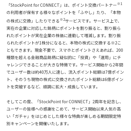
※1
「StockPoint for CONNECT」は、ポイント交換パートナー
の利用者が保有する様々なポイントを「ふやし」たり、「本物
※2
の株式に交換」したりできる
サービスです。サービス上で、
実在の企業に対応した銘柄にポイントを割り振ると、割り振ら
れたポイントが実在企業の株価に連動して増減します。割り振
られたポイントが1株分になると、本物の株式に交換する※2こ
ともできます。現金不要で、スマホとポイントさえあれば、200
種類を超える金融商品銘柄に疑似的に「投資」や「運用」にチ
ャレンジできることが大きな特徴です。サービス開始から2年間
でユーザー数は約40万人に達し、流入ポイント総額は7億ポイン
ト、そのうち現物の株式に交換されたポイント総額は6億ポイン
トを突破するなど、順調に拡大・成長しています。
そしてこの度、「StockPoint for CONNECT」2周年を記念し、
ユーザーの皆様への感謝をこめて、サービス開始以来人気の高
い「ガチャ」をはじめとした様々な特典が楽しめる期間限定特
別キャンペーンを開催いたします。