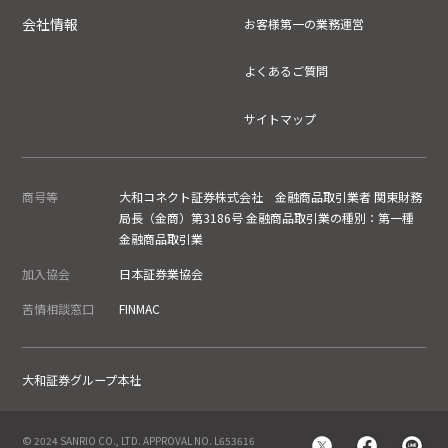
会社情報
お客様第一の業務運営
よくあるご質問
サイトマップ
商号等
大和コネクト証券株式会社 金融商品取引業者 関東財務
局長（金商）第3186号 金融商品取引業の種別：第一種
金融商品取引業
加入協会
日本証券業協会
苦情相談窓口
FINMAC
大和証券グループ本社
© 2024 SANRIO CO., LTD. APPROVAL NO. L653616