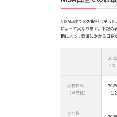
NISA口座でのお取引は受
によって異なります。下記の
柄によって受渡にかかる日数
20
とな
現物株式
202
（単元株）
（1
ひな株
202