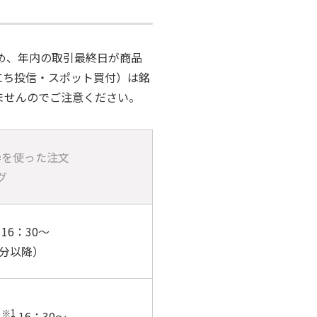
ため、年内の取引最終日が商品
にち投信・スポット買付）は銘
ませんのでご注意ください。
A枠を使った注文
グ
日16：30～
定分以降）
※1
日
16：30～