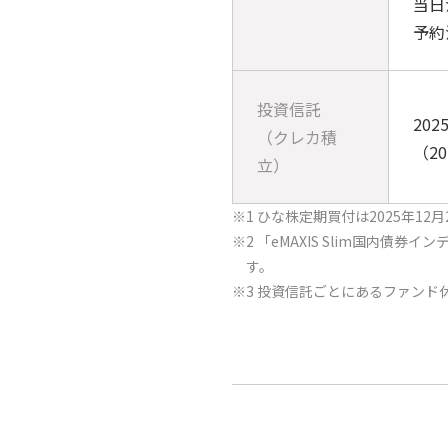
当日
予約
投資信託
20
（クレカ積
（2
立）
※1 ひな株定期買付は2025年12
※2 「eMAXIS Slim国内債券
す。
※3 投資信託ごとにあるファンド