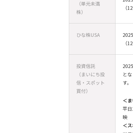
（単元未満
（1
株）
ひな株USA
202
（1
投資信託
20
（まいにち投
とな
信・スポット
す。
買付）
＜ま
平日
映
＜ス