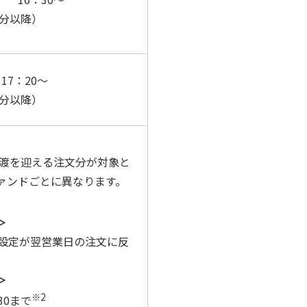
定分以降）
日17：20～
定分以降）
受渡を迎える注文分が対象と
ァンドごとに異なります。
＞
の設定が翌営業日の注文に反
＞
※2
30まで