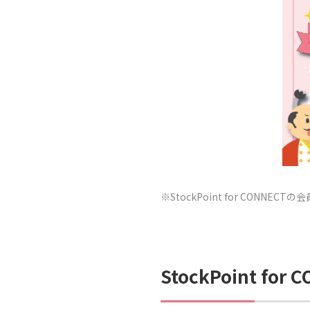
※StockPoint for CONNE
StockPoint fo