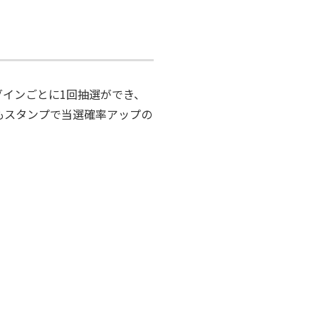
日ログインごとに1回抽選ができ、
もスタンプで当選確率アップの