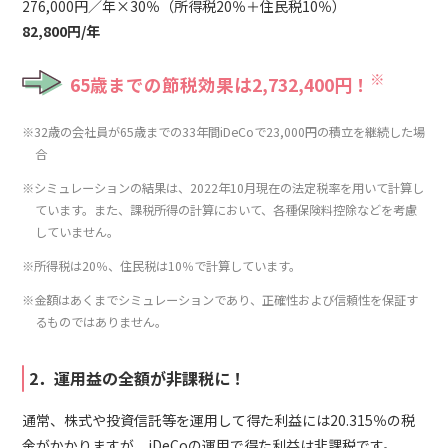
276,000円／年×30％（所得税20％＋住民税10％）
82,800円/年
※
65歳までの節税効果は2,732,400円！
※32歳の会社員が65歳までの33年間iDeCoで23,000円の積立を継続した場
合
※シミュレーションの結果は、2022年10月現在の法定税率を用いて計算し
ています。また、課税所得の計算において、各種保険料控除などを考慮
していません。
※所得税は20％、住民税は10％で計算しています。
※金額はあくまでシミュレーションであり、正確性および信頼性を保証す
るものではありません。
2．運用益の全額が非課税に！
通常、株式や投資信託等を運用して得た利益には20.315％の税
金がかかりますが、iDeCoの運用で得た
利益は非課税
です。