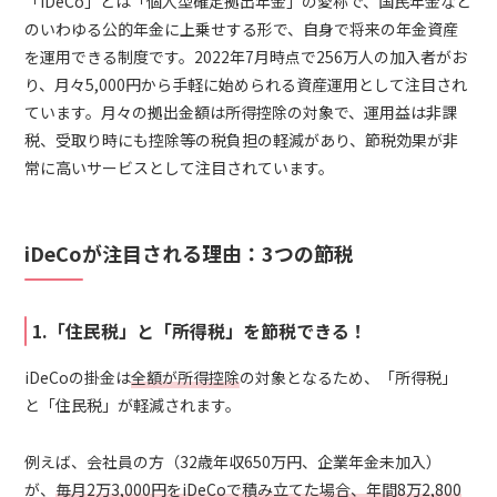
「iDeCo」とは「個人型確定拠出年金」の愛称で、国民年金など
のいわゆる公的年金に上乗せする形で、自身で将来の年金資産
を運用できる制度です。2022年7月時点で256万人の加入者がお
り、月々5,000円から手軽に始められる資産運用として注目され
ています。月々の拠出金額は所得控除の対象で、運用益は非課
税、受取り時にも控除等の税負担の軽減があり、節税効果が非
常に高いサービスとして注目されています。
iDeCoが注目される理由：3つの節税
1.「住民税」と「所得税」を節税できる！
iDeCoの掛金は
全額が所得控除
の対象となるため、「所得税」
と「住民税」が軽減されます。
例えば、会社員の方（32歳年収650万円、企業年金未加入）
が、
毎月2万3,000円をiDeCoで積み立てた場合、年間8万2,800