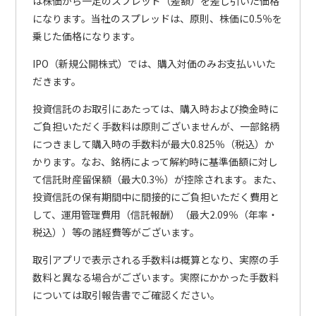
は株価から一定のスプレッド（差額）を差し引いた価格
になります。当社のスプレッドは、原則、株価に0.5％を
乗じた価格になります。
IPO（新規公開株式）では、購入対価のみお支払いいた
だきます。
投資信託のお取引にあたっては、購入時および換金時に
ご負担いただく手数料は原則ございませんが、一部銘柄
につきまして購入時の手数料が最大0.825％（税込）か
かります。なお、銘柄によって解約時に基準価額に対し
て信託財産留保額（最大0.3％）が控除されます。また、
投資信託の保有期間中に間接的にご負担いただく費用と
して、運用管理費用（信託報酬）（最大2.09％（年率・
税込））等の諸経費等がございます。
取引アプリで表示される手数料は概算となり、実際の手
数料と異なる場合がございます。実際にかかった手数料
については取引報告書でご確認ください。