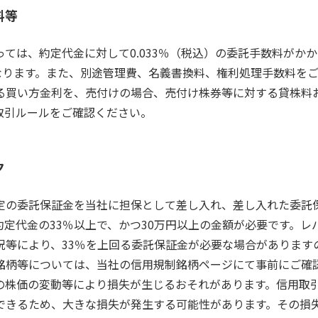
料等
ては、約定代金に対して0.033％（税込）の委託手数料がか
となります。また、別途管理費、名義書換料、権利処理手数料を
る買い方金利を、売付けの場合、売付け株券等に対する貸株料
取引ルールをご確認ください。
ク
定の委託保証金を当社に担保として差し入れ、差し入れた委託
定代金の33％以上で、かつ30万円以上の金額が必要です。レ
況等により、33％を上回る委託保証金が必要な場合があります
銘柄等については、当社の信用規制銘柄ページにて事前にご確
の株価の変動等により損失が生じるおそれがあります。信用取
できるため、大きな損失が発生する可能性があります。その損