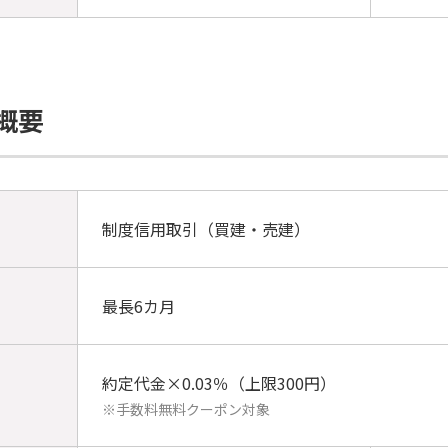
概要
制度信用取引（買建・売建）
最長6カ月
約定代金×0.03％（上限300円）
※手数料無料クーポン対象