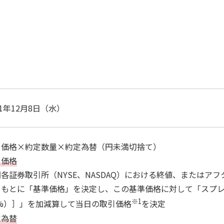
21年12月8日（水）
引価格×約定数量×約定為替（円未満切捨て）
引価格
各証券取引所（NYSE、NASDAQ）における終値、またはア
をもとに「基準価格」を決定し、この基準価格に対して「スプレッ
※1
5%）］」を加減算して当日の取引価格
を決定
定為替