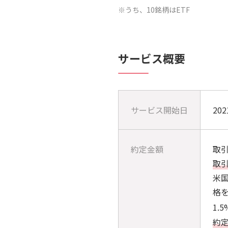
※うち、10銘柄はETF
サービス概要
サービス開始日
20
約定金額
取
取
米国
格
1.
約