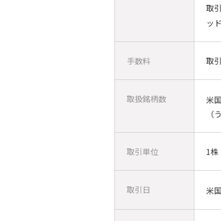
取
ッ
手数料
取
取扱銘柄数
米国
（う
取引単位
1株
取引日
米