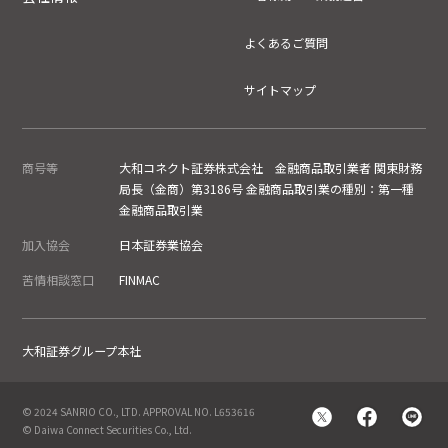
よくあるご質問
サイトマップ
商号等
大和コネクト証券株式会社 金融商品取引業者 関東財務
局長（金商）第3186号 金融商品取引業の種別：第一種
金融商品取引業
加入協会
日本証券業協会
苦情相談窓口
FINMAC
大和証券グループ本社
© 2024 SANRIO CO., LTD. APPROVAL NO. L653616
© Daiwa Connect Securities Co., Ltd.