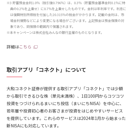
※3 貯蓄預金金利1.0％（税引後0.796％）は、0.3％（貯蓄預金基準金利0.1％に特
典の0.2％を上乗せ）に0.7％を上乗せしたものです。金利は年利率です。利息に
は復興特別所得税を付加した20.315％の税金がかかります。記載の金利は、市
場金利情勢などにより変更になる場合がございます。​上記預金は預金保険の対
象であり、同保険の範囲内で保護されます。
※本キャンペーンは株式会社みんなの銀行主催のものとなります。
詳細は
こちら
取引アプリ「コネクト」について
大和コネクト証券が提供する取引アプリ「コネクト」では少額
から取引できるひな株（単元未満株）、1日100円からコツコツ
投資をつづけられるまいにち投信（まいにちNISA）を中心に、
若年層や投資初心者のお客さまが投資をはじめやすいサービス
を提供しています。これらのサービスは2024年1月から始まった
新NISAにも対応しています。