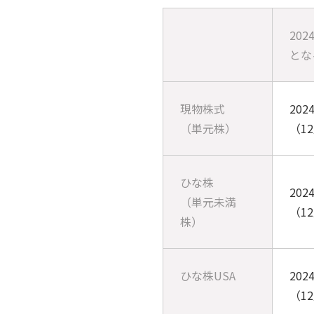
20
とな
現物株式
202
（単元株）
（1
ひな株
202
（単元未満
（1
株）
ひな株USA
202
（1