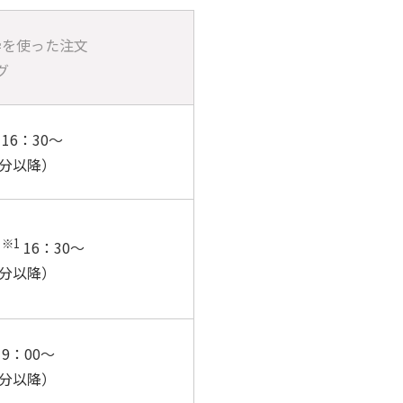
A枠を使った注文
グ
日16：30～
定分以降）
※1
日
16：30～
定分以降）
日9：00～
定分以降）