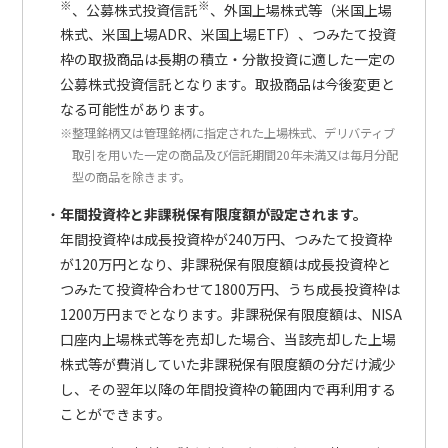
※
※
、公募株式投資信託
、外国上場株式等（米国上場
株式、米国上場ADR、米国上場ETF）、つみたて投資
枠の取扱商品は長期の積立・分散投資に適した一定の
公募株式投資信託となります。取扱商品は今後変更と
なる可能性があります。
※整理銘柄又は管理銘柄に指定された上場株式、デリバティブ
取引を用いた一定の商品及び信託期間20年未満又は毎月分配
型の商品を除きます。
年間投資枠と非課税保有限度額が設定されます。
年間投資枠は成長投資枠が240万円、つみたて投資枠
が120万円となり、非課税保有限度額は成長投資枠と
つみたて投資枠合わせて1800万円、うち成長投資枠は
1200万円までとなります。非課税保有限度額は、NISA
口座内上場株式等を売却した場合、当該売却した上場
株式等が費消していた非課税保有限度額の分だけ減少
し、その翌年以降の年間投資枠の範囲内で再利用する
ことができます。