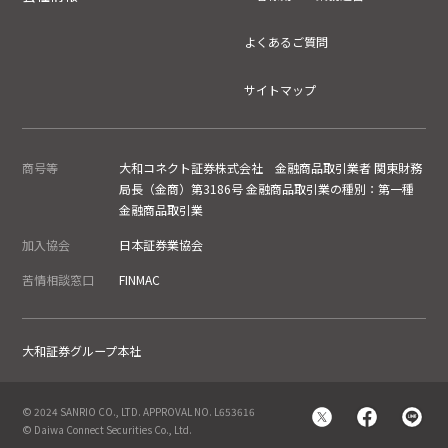
よくあるご質問
サイトマップ
商号等
大和コネクト証券株式会社 金融商品取引業者 関東財務
局長（金商）第3186号 金融商品取引業の種別：第一種
金融商品取引業
加入協会
日本証券業協会
苦情相談窓口
FINMAC
大和証券グループ本社
© 2024 SANRIO CO., LTD. APPROVAL NO. L653616
© Daiwa Connect Securities Co., Ltd.