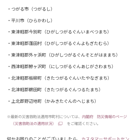
つがる市（つがるし）
平川市（ひらかわし）
東津軽郡今別町（ひがしつがるぐんいまべつまち）
東津軽郡蓬田村（ひがしつがるぐんよもぎたむら）
東津軽郡外ヶ浜町（ひがしつがるぐんそとがはままち）
西津軽郡鰺ヶ沢町（にしつがるぐんあじがさわまち）
北津軽郡板柳町（きたつがるぐんいたやなぎまち）
北津軽郡鶴田町（きたつがるぐんつるたまち）
上北郡野辺地町（かみきたぐんのへじまち）
※最新の災害救助法適用市町村については、
内閣府 防災情報のページ
（災害救助法の適用状況）
をご確認ください。
何かお困りのことがございましたら、
カスタマーサポートセン