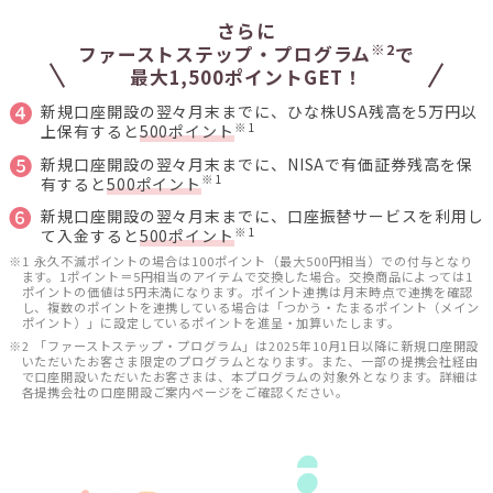
さらに
※2
ファーストステップ・プログラム
で
最大1,500ポイントGET！
❹
新規口座開設の翌々月末までに、ひな株USA残高を5万円以
※1
上保有すると
500ポイント
❺
新規口座開設の翌々月末までに、NISAで有価証券残高を保
※1
有すると
500ポイント
❻
新規口座開設の翌々月末までに、口座振替サービスを利用し
※1
て入金すると
500ポイント
※1 永久不滅ポイントの場合は100ポイント（最大500円相当）での付与となり
ます。1ポイント＝5円相当のアイテムで交換した場合。交換商品によっては1
ポイントの価値は5円未満になります。ポイント連携は月末時点で連携を確認
し、複数のポイントを連携している場合は「つかう・たまるポイント（メイン
ポイント）」に設定しているポイントを進呈・加算いたします。
※2 「ファーストステップ・プログラム」は2025年10月1日以降に新規口座開設
いただいたお客さま限定のプログラムとなります。また、一部の提携会社経由
で口座開設いただいたお客さまは、本プログラムの対象外となります。詳細は
各提携会社の口座開設ご案内ページをご確認ください。