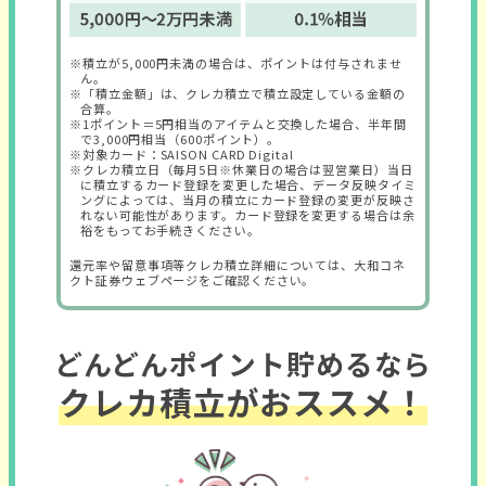
※積立が5,000円未満の場合は、ポイントは付与されませ
ん。
※「積立金額」は、クレカ積立で積立設定している金額の
合算。
※1ポイント＝5円相当のアイテムと交換した場合、半年間
で3,000円相当（600ポイント）。
※対象カード：SAISON CARD Digital
※クレカ積立日（毎月5日※休業日の場合は翌営業日）当日
に積立するカード登録を変更した場合、データ反映タイミ
ングによっては、当月の積立にカード登録の変更が反映さ
れない可能性があります。カード登録を変更する場合は余
裕をもってお手続きください。
還元率や留意事項等クレカ積立詳細については、大和コネ
クト証券ウェブページをご確認ください。
どんどんポイント貯めるなら
クレカ積立がおススメ！