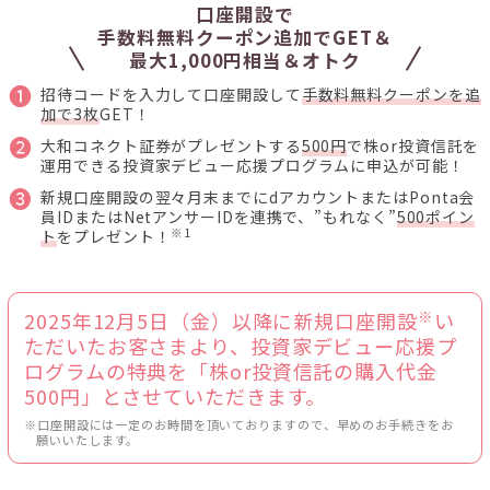
口座開設で
手数料無料クーポン追加でGET＆
最大1,000円相当＆オトク
❶
招待コードを入力して口座開設して
手数料無料クーポンを追
加で3枚
GET！
❷
大和コネクト証券がプレゼントする
500円
で株or投資信託を
運用できる投資家デビュー応援プログラムに申込が可能！
❸
新規口座開設の翌々月末までにdアカウントまたはPonta会
員IDまたはNetアンサーIDを連携で、”もれなく”
500ポイン
※1
ト
をプレゼント！
※
2025年12月5日（金）以降に新規口座開設
い
ただいたお客さまより、投資家デビュー応援プ
ログラムの特典を「株or投資信託の購入代金
500円」とさせていただきます。
※口座開設には一定のお時間を頂いておりますので、早めのお手続きをお
願いいたします。