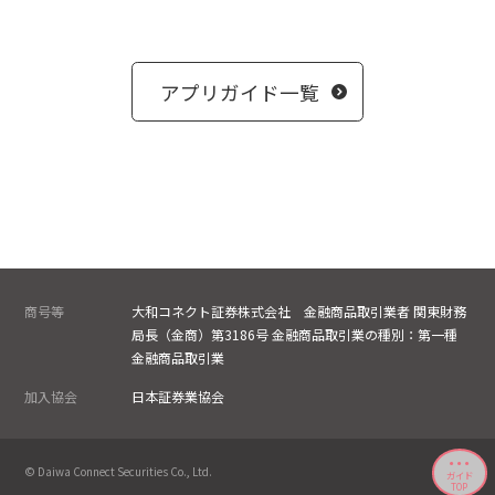
アプリガイド一覧
商号等
大和コネクト証券株式会社 金融商品取引業者 関東財務
局長（金商）第3186号 金融商品取引業の種別：第一種
金融商品取引業
加入協会
日本証券業協会
© Daiwa Connect Securities Co., Ltd.
ガイド
TOP