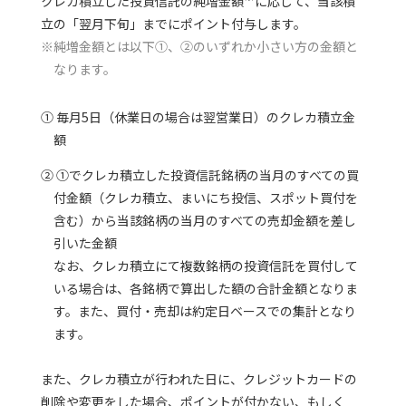
クレカ積立した投資信託の純増金額
に応じて、当該積
立の「翌月下旬」までにポイント付与します。
※純増金額とは以下①、②のいずれか小さい方の金額と
なります。
① 毎月5日（休業日の場合は翌営業日）のクレカ積立金
額
② ①でクレカ積立した投資信託銘柄の当月のすべての買
付金額（クレカ積立、まいにち投信、スポット買付を
含む）から当該銘柄の当月のすべての売却金額を差し
引いた金額
なお、クレカ積立にて複数銘柄の投資信託を買付して
いる場合は、各銘柄で算出した額の合計金額となりま
す。また、買付・売却は約定日ベースでの集計となり
ます。
また、クレカ積立が行われた日に、クレジットカードの
削除や変更をした場合、ポイントが付かない、もしく