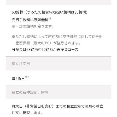
63銘柄（つみたて投資枠取扱い銘柄は30銘柄）
※
売買手数料は原則無料
※一部の銘柄を除きます。
※ただし銘柄によって解約時に基準価額に対して信託財
産留保額（最大0.3％）が控除されます。
分配金は63銘柄中60銘柄が再投資コース
積立注文日
※1
毎月5日
積立の新規設定、解除
月末日（非営業日も含む）までの積立設定で翌月の積立
注文に反映します。