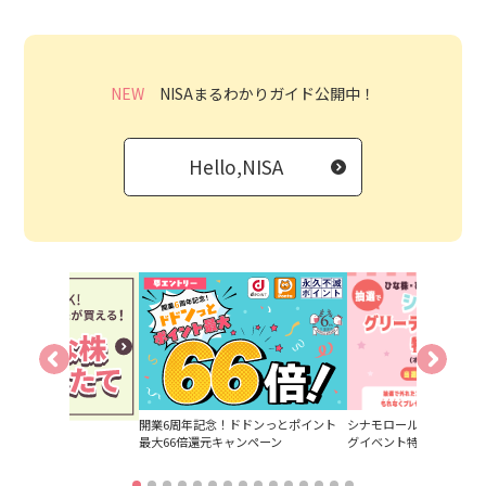
NEW
NISAまるわかりガイド公開中！
Hello,NISA
開業6周年記念！
ドドンっとポイント
シナモロールに会える！
たてサービス
最大66倍還元キャンペーン
グイベント特別ご招待キ