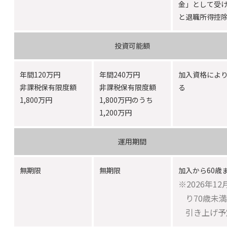
金」として受
と退職所得控
投資可能額
年間120万円
年間240万円
加入資格によ
非課税保有限度額
非課税保有限度額
る
1,800万円
1,800万円のうち
1,200万円
運用期間
無期限
無期限
加入から60歳
※2026年12
り70歳未
引き上げ予