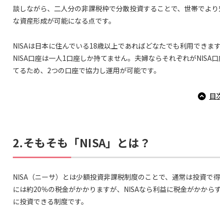
談しながら、二人分の非課税枠で分散投資することで、世帯でより
な資産形成が可能になる点です。
NISAは日本に住んでいる18歳以上であればどなたでも利用できま
NISA口座は一人1口座しか持てません。夫婦ならそれぞれがNISA
てるため、2つの口座で協力し運用が可能です。
目
2.そもそも「NISA」とは？
NISA（ニーサ）とは少額投資非課税制度のことで、通常は投資で
には約20％の税金がかかりますが、NISAなら利益に税金がかから
に投資できる制度です。