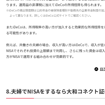
ります。運用益の非課税に加えてiDeCoの所得控除も得られます。
※iDeCoの拠出限度額は公的年金の被保険者種別や勤務先の企業年金制度の加
よって異なります。詳しくはiDeCo公式サイトでご確認ください。
またiDeCoは、所得税率の高い方が加入すると効果的な所得控除を
る可能性があります。
例えば、共働きの夫婦の場合、収入が高い方はiDeCoで、収入が低
NISAでそれぞれ投資の上限額まで利用し、さらに残った資金は収
方がNISAで運用する組み合わせが効果的です。
目
8.夫婦でNISAをするなら大和コネクト