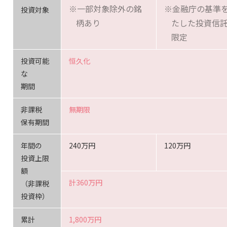
※一部対象除外の銘
※金融庁の基準
投資対象
柄あり
たした投資信
限定
投資可能
恒久化
な
期間
非課税
無期限
保有期間
年間の
240万円
120万円
投資上限
額
計360万円
（非課税
投資枠）
累計
1,800万円