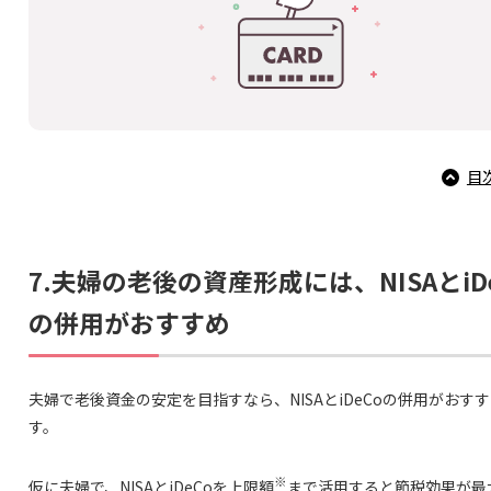
目
7.夫婦の老後の資産形成には、NISAとiD
の併用がおすすめ
夫婦で老後資金の安定を目指すなら、NISAとiDeCoの併用がおす
す。
※
仮に夫婦で、NISAとiDeCoを上限額
まで活用すると節税効果が最