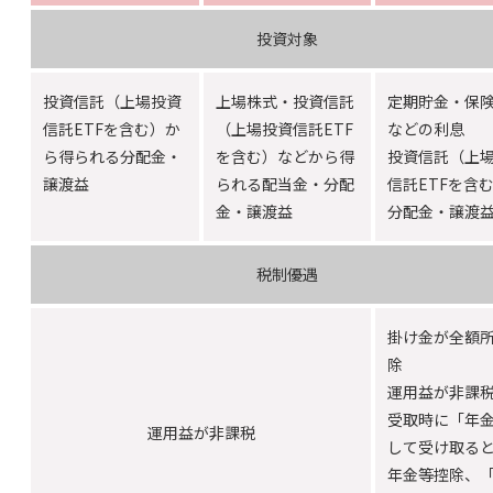
投資対象
投資信託（上場投資
上場株式・投資信託
定期貯金・保
信託ETFを含む）か
（上場投資信託ETF
などの利息
ら得られる分配金・
を含む）などから得
投資信託（上
譲渡益
られる配当金・分配
信託ETFを含
金・譲渡益
分配金・譲渡
税制優遇
掛け金が全額
除
運用益が非課
受取時に「年
運用益が非課税
して受け取る
年金等控除、