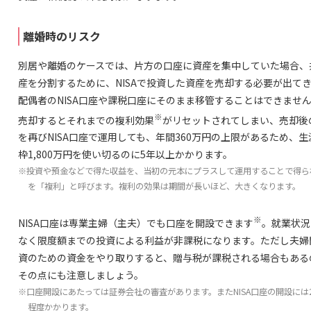
離婚時のリスク
別居や離婚のケースでは、片方の口座に資産を集中していた場合、
産を分割するために、NISAで投資した資産を売却する必要が出て
配偶者のNISA口座や課税口座にそのまま移管することはできませ
※
売却するとそれまでの複利効果
がリセットされてしまい、売却後
を再びNISA口座で運用しても、年間360万円の上限があるため、生
枠1,800万円を使い切るのに5年以上かかります。
※投資や預金などで得た収益を、当初の元本にプラスして運用することで得ら
を「複利」と呼びます。複利の効果は期間が長いほど、大きくなります。
※
NISA口座は専業主婦（主夫）でも口座を開設できます
。就業状況
なく限度額までの投資による利益が非課税になります。ただし夫婦
資のための資金をやり取りすると、贈与税が課税される場合もある
その点にも注意しましょう。
※口座開設にあたっては証券会社の審査があります。またNISA口座の開設には2
程度かかります。