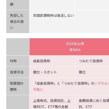
額
売却した
年間非課税枠は復活しない
場合の扱
い
2024年以降
新NISA
呼称
成長投資枠
つみたて投資枠
投資手法
積立・スポット
積立
制度間の
「成長投資枠」と「つみたて投資枠」の
いずれも
関係
可能に
上場株式、投資信託、上
長期投資に向く投
場REIT、ETF等の全般
託、ETF